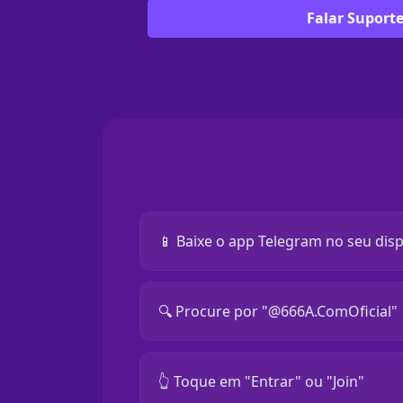
Falar Suport
📱 Baixe o app Telegram no seu disp
🔍 Procure por "@666A.ComOficial"
👆 Toque em "Entrar" ou "Join"