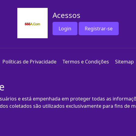
Acessos
Login
Registrar-se
Políticas de Privacidade
Termos e Condições
Sitemap
de
 usuários e está empenhada em proteger todas as informaçõ
os coletados são utilizados exclusivamente para fins de m