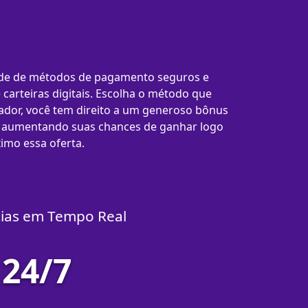
de de métodos de pagamento seguros e
 carteiras digitais. Escolha o método que
ador, você tem direito a um generoso bônus
s, aumentando suas chances de ganhar logo
ximo essa oferta.
cias em Tempo Real
24/7