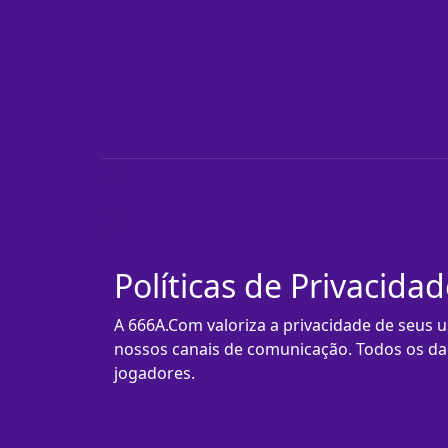
Políticas de Privacida
A 666A.Com valoriza a privacidade de seus
nossos canais de comunicação. Todos os dad
jogadores.