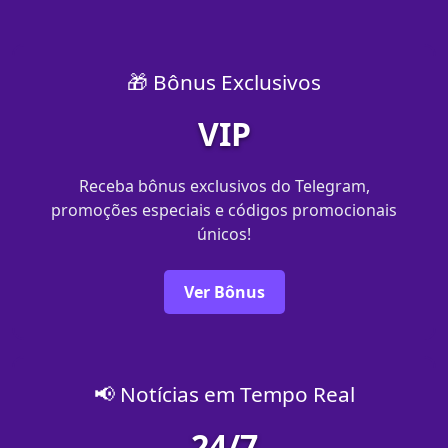
🎁 Bônus Exclusivos
VIP
Receba bônus exclusivos do Telegram,
promoções especiais e códigos promocionais
únicos!
Ver Bônus
📢 Notícias em Tempo Real
24/7