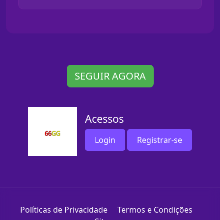
SEGUIR AGORA
Acessos
Login
Registrar-se
Políticas de Privacidade
Termos e Condições