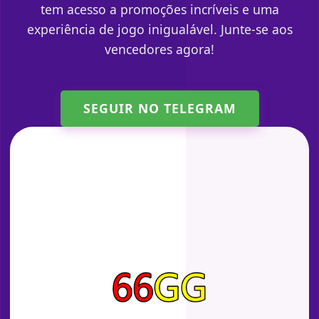
tem acesso a promoções incríveis e uma
experiência de jogo inigualável. Junte-se aos
vencedores agora!
SEGUIR NO TELEGRAM