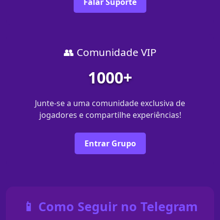
Falar Suporte
👥 Comunidade VIP
1000+
Junte-se a uma comunidade exclusiva de
jogadores e compartilhe experiências!
Entrar Grupo
📱 Como Seguir no Telegram