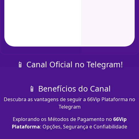
📱 Canal Oficial no Telegram!
📱 Benefícios do Canal
Descubra as vantagens de seguir a 66Vip Plataforma no
Telegram
Explorando os Métodos de Pagamento no
66Vip
Plataforma
: Opções, Segurança e Confiabilidade