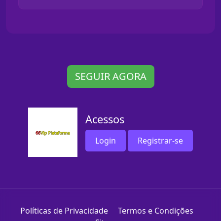
SEGUIR AGORA
Acessos
Login
Registrar-se
Políticas de Privacidade
Termos e Condições