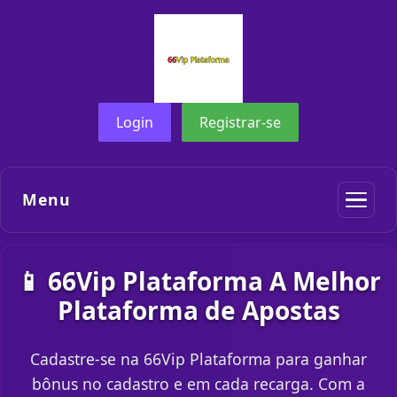
Login
Registrar-se
Menu
📱 66Vip Plataforma A Melhor
Plataforma de Apostas
Cadastre-se na 66Vip Plataforma para ganhar
bônus no cadastro e em cada recarga. Com a