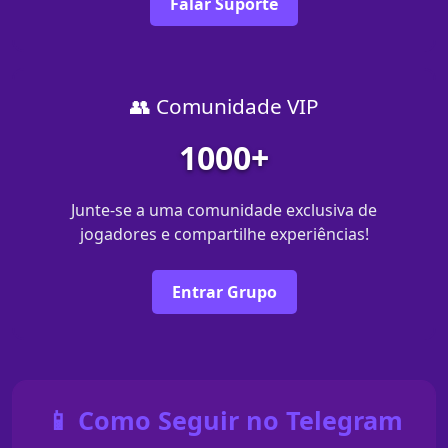
Falar Suporte
👥 Comunidade VIP
1000+
Junte-se a uma comunidade exclusiva de
jogadores e compartilhe experiências!
Entrar Grupo
📱 Como Seguir no Telegram