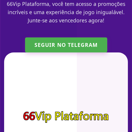
66Vip Plataforma, você tem acesso a promoções
incríveis e uma experiência de jogo inigualável.
Junte-se aos vencedores agora!
SEGUIR NO TELEGRAM