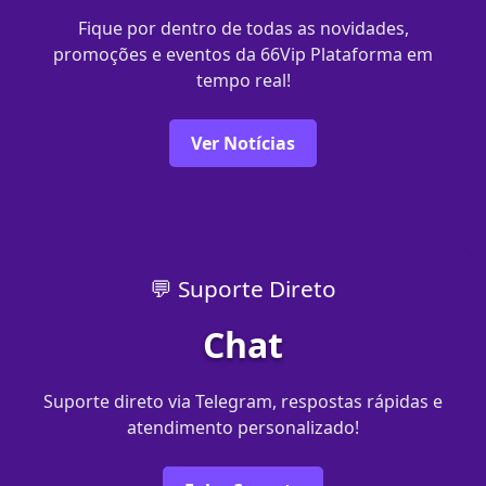
Fique por dentro de todas as novidades,
promoções e eventos da 66Vip Plataforma em
tempo real!
Ver Notícias
💬 Suporte Direto
Chat
Suporte direto via Telegram, respostas rápidas e
atendimento personalizado!