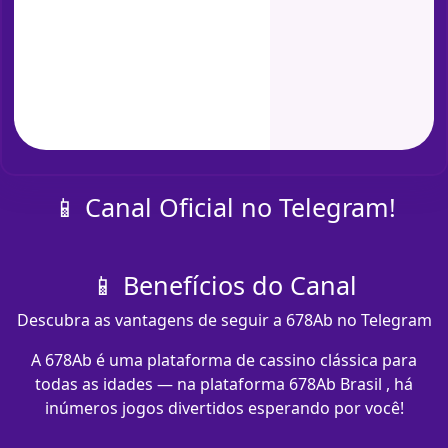
📱 Canal Oficial no Telegram!
📱 Benefícios do Canal
Descubra as vantagens de seguir a 678Ab no Telegram
A 678Ab é uma plataforma de cassino clássica para
todas as idades — na plataforma 678Ab Brasil , há
inúmeros jogos divertidos esperando por você!