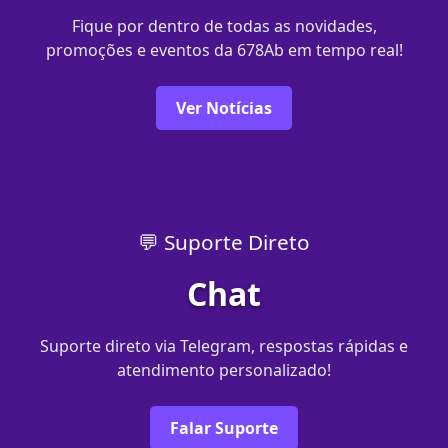
Fique por dentro de todas as novidades,
promoções e eventos da 678Ab em tempo real!
Ver Notícias
💬 Suporte Direto
Chat
Suporte direto via Telegram, respostas rápidas e
atendimento personalizado!
Falar Suporte