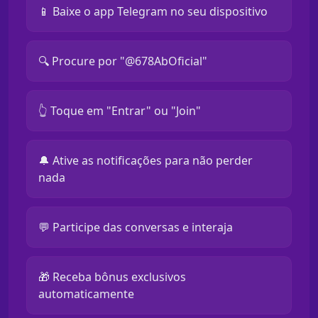
📱 Baixe o app Telegram no seu dispositivo
🔍 Procure por "@678AbOficial"
👆 Toque em "Entrar" ou "Join"
🔔 Ative as notificações para não perder
nada
💬 Participe das conversas e interaja
🎁 Receba bônus exclusivos
automaticamente