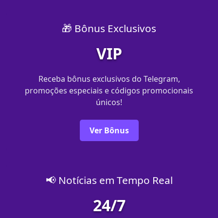
🎁 Bônus Exclusivos
VIP
Receba bônus exclusivos do Telegram,
promoções especiais e códigos promocionais
únicos!
Ver Bônus
📢 Notícias em Tempo Real
24/7