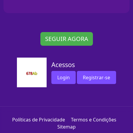
SEGUIR AGORA
Acessos
Login
Registrar-se
Políticas de Privacidade
Termos e Condições
Sitemap