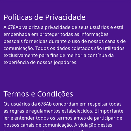
Políticas de Privacidade
A 678Ab valoriza a privacidade de seus usuários e está
empenhada em proteger todas as informações
pessoais fornecidas durante o uso de nossos canais de
comunicação. Todos os dados coletados são utilizados
exclusivamente para fins de melhoria contínua da
experiência de nossos jogadores.
Termos e Condições
Os usuários da 678Ab concordam em respeitar todas
as regras e regulamentos estabelecidos. É importante
ler e entender todos os termos antes de participar de
nossos canais de comunicação. A violação destes