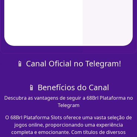
📱 Canal Oficial no Telegram!
📱 Benefícios do Canal
Descubra as vantagens de seguir a 68Brl Plataforma no
Telegram
O 68Brl Plataforma Slots oferece uma vasta seleção de
jogos online, proporcionando uma experiência
completa e emocionante. Com títulos de diversos