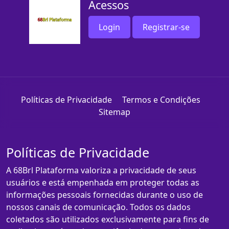
Acessos
Login
Registrar-se
Políticas de Privacidade
Termos e Condições
Sitemap
Políticas de Privacidade
A 68Brl Plataforma valoriza a privacidade de seus
usuários e está empenhada em proteger todas as
informações pessoais fornecidas durante o uso de
nossos canais de comunicação. Todos os dados
coletados são utilizados exclusivamente para fins de