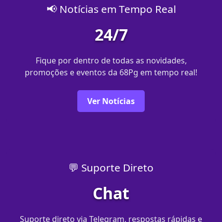
📢 Notícias em Tempo Real
24/7
Fique por dentro de todas as novidades,
promoções e eventos da 68Pg em tempo real!
Ver Notícias
💬 Suporte Direto
Chat
Suporte direto via Telegram, respostas rápidas e