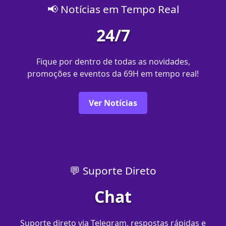
📢 Notícias em Tempo Real
24/7
Fique por dentro de todas as novidades,
promoções e eventos da 69H em tempo real!
Ver Notícias
💬 Suporte Direto
Chat
Suporte direto via Telegram, respostas rápidas e