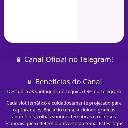
📱 Canal Oficial no Telegram!
📱 Benefícios do Canal
Descubra as vantagens de seguir a 69H no Telegram
Cada slot temático é cuidadosamente projetado para
capturar a essência do tema, incluindo gráficos
autênticos, trilhas sonoras temáticas e recursos
especiais que refletem o universo do tema. Estes jogos