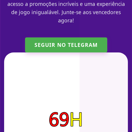
acesso a promoções incríveis e uma experiência
de jogo inigualável. Junte-se aos vencedores
agora!
SEGUIR NO TELEGRAM