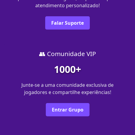
atendimento personalizado!
Falar Suporte
👥 Comunidade VIP
1000+
Junte-se a uma comunidade exclusiva de
jogadores e compartilhe experiências!
Entrar Grupo