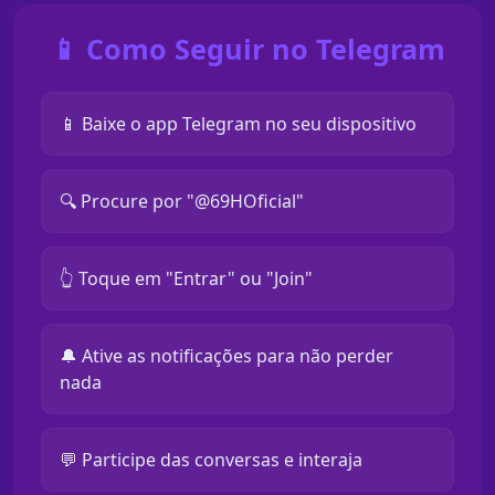
📱 Como Seguir no Telegram
📱 Baixe o app Telegram no seu dispositivo
🔍 Procure por "@69HOficial"
👆 Toque em "Entrar" ou "Join"
🔔 Ative as notificações para não perder
nada
💬 Participe das conversas e interaja