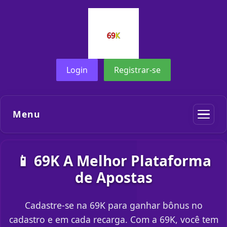
Login
Registrar-se
Menu
📱 69K A Melhor Plataforma
de Apostas
Cadastre-se na 69K para ganhar bônus no
cadastro e em cada recarga. Com a 69K, você tem