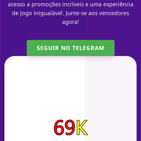
acesso a promoções incríveis e uma experiência
de jogo inigualável. Junte-se aos vencedores
agora!
SEGUIR NO TELEGRAM