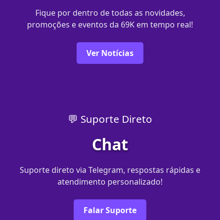
Fique por dentro de todas as novidades,
promoções e eventos da 69K em tempo real!
Ver Notícias
💬 Suporte Direto
Chat
Suporte direto via Telegram, respostas rápidas e
atendimento personalizado!
Falar Suporte