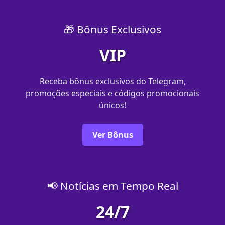
🎁 Bônus Exclusivos
VIP
Receba bônus exclusivos do Telegram,
promoções especiais e códigos promocionais
únicos!
Ver Bônus
📢 Notícias em Tempo Real
24/7