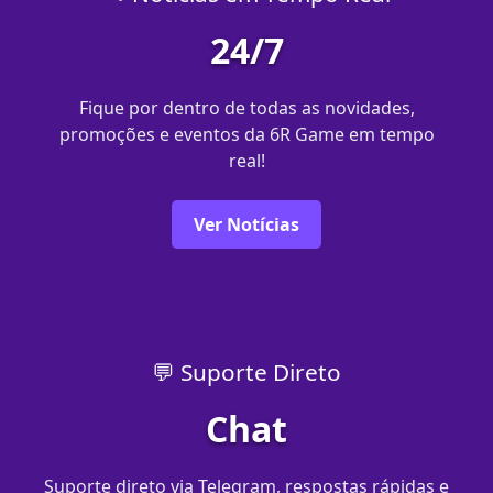
24/7
Fique por dentro de todas as novidades,
promoções e eventos da 6R Game em tempo
real!
Ver Notícias
💬 Suporte Direto
Chat
Suporte direto via Telegram, respostas rápidas e