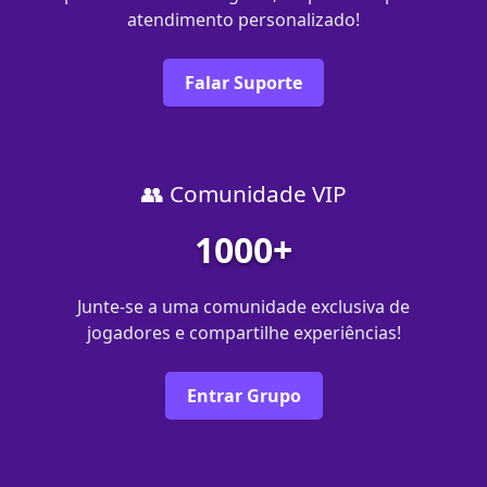
atendimento personalizado!
Falar Suporte
👥 Comunidade VIP
1000+
Junte-se a uma comunidade exclusiva de
jogadores e compartilhe experiências!
Entrar Grupo