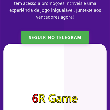
tem acesso a promoções incríveis e uma
experiência de jogo inigualável. Junte-se aos
vencedores agora!
SEGUIR NO TELEGRAM