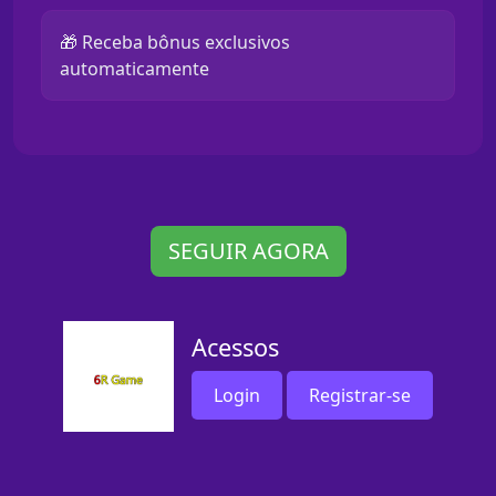
🎁 Receba bônus exclusivos
automaticamente
SEGUIR AGORA
Acessos
Login
Registrar-se