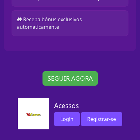
🎁 Receba bônus exclusivos
automaticamente
SEGUIR AGORA
Acessos
Login
Registrar-se