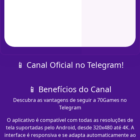
📱 Canal Oficial no Telegram!
📱 Benefícios do Canal
Descubra as vantagens de seguir a 70Games no
Telegram
O aplicativo é compatível com todas as resoluções de
tela suportadas pelo Android, desde 320x480 até 4K. A
interface é responsiva e se adapta automaticamente ao