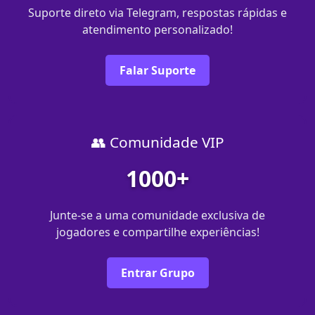
Suporte direto via Telegram, respostas rápidas e
atendimento personalizado!
Falar Suporte
👥 Comunidade VIP
1000+
Junte-se a uma comunidade exclusiva de
jogadores e compartilhe experiências!
Entrar Grupo