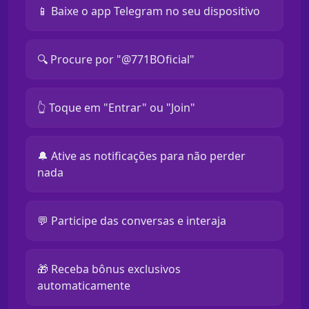
📱 Baixe o app Telegram no seu dispositivo
🔍 Procure por "@771BOficial"
👆 Toque em "Entrar" ou "Join"
🔔 Ative as notificações para não perder
nada
💬 Participe das conversas e interaja
🎁 Receba bônus exclusivos
automaticamente