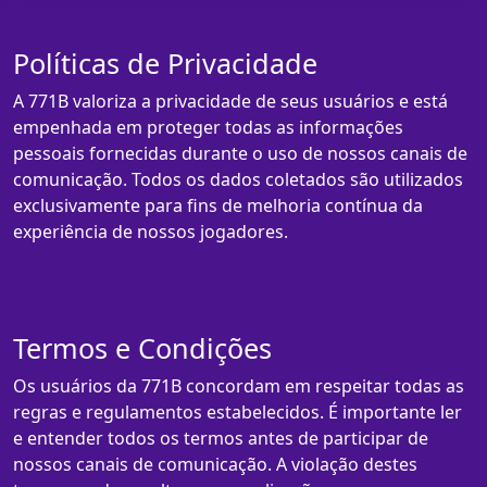
Políticas de Privacidade
A 771B valoriza a privacidade de seus usuários e está
empenhada em proteger todas as informações
pessoais fornecidas durante o uso de nossos canais de
comunicação. Todos os dados coletados são utilizados
exclusivamente para fins de melhoria contínua da
experiência de nossos jogadores.
Termos e Condições
Os usuários da 771B concordam em respeitar todas as
regras e regulamentos estabelecidos. É importante ler
e entender todos os termos antes de participar de
nossos canais de comunicação. A violação destes