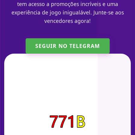
tem acesso a promoções incríveis e uma
experiência de jogo inigualável. Junte-se aos
vencedores agora!
SEGUIR NO TELEGRAM