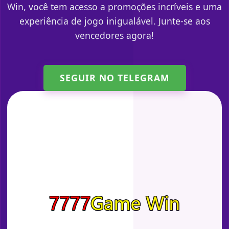
Win, você tem acesso a promoções incríveis e uma
experiência de jogo inigualável. Junte-se aos
vencedores agora!
SEGUIR NO TELEGRAM