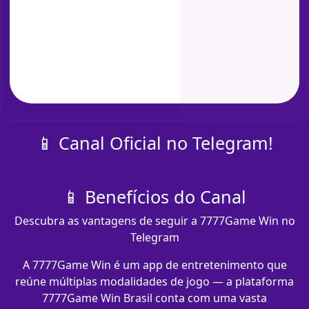
📱 Canal Oficial no Telegram!
📱 Benefícios do Canal
Descubra as vantagens de seguir a 7777Game Win no
Telegram
A 7777Game Win é um app de entretenimento que
reúne múltiplas modalidades de jogo — a plataforma
7777Game Win Brasil conta com uma vasta