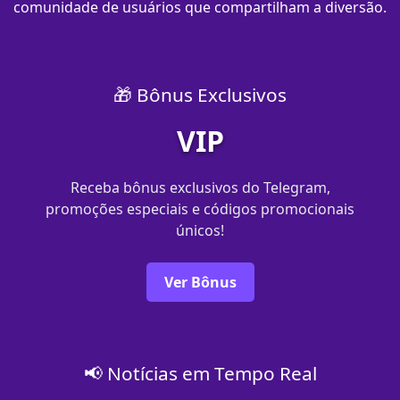
comunidade de usuários que compartilham a diversão.
🎁 Bônus Exclusivos
VIP
Receba bônus exclusivos do Telegram,
promoções especiais e códigos promocionais
únicos!
Ver Bônus
📢 Notícias em Tempo Real