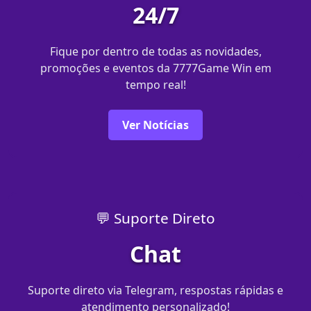
24/7
Fique por dentro de todas as novidades,
promoções e eventos da 7777Game Win em
tempo real!
Ver Notícias
💬 Suporte Direto
Chat
Suporte direto via Telegram, respostas rápidas e
atendimento personalizado!