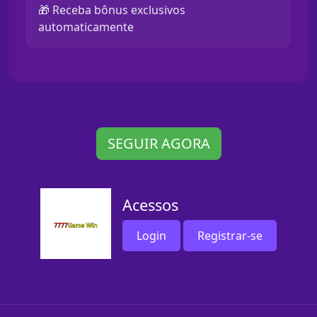
🎁 Receba bônus exclusivos
automaticamente
SEGUIR AGORA
Acessos
Login
Registrar-se