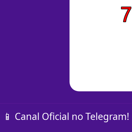
📱 Canal Oficial no Telegram!