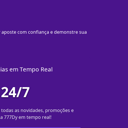
Dy aposte com confiança e demonstre sua
cias em Tempo Real
24/7
e todas as novidades, promoções e
a 777Dy em tempo real!