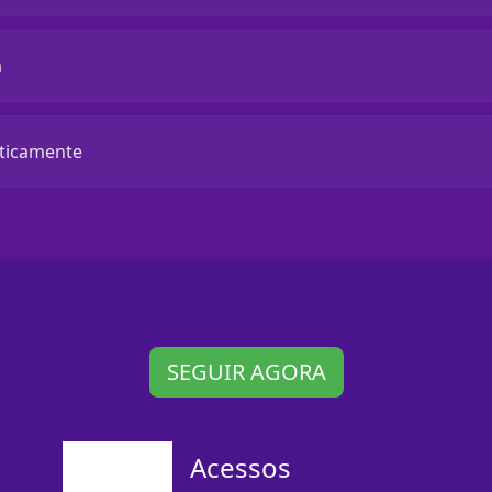
a
aticamente
SEGUIR AGORA
Acessos