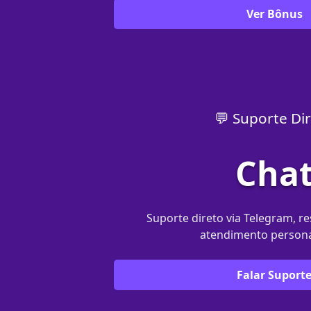
Ver Bônus
💬 Suporte Di
Cha
Suporte direto via Telegram, r
atendimento persona
Falar Suport