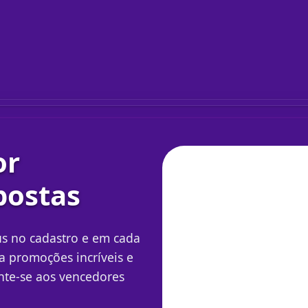
or
postas
s no cadastro e em cada
a promoções incríveis e
unte-se aos vencedores