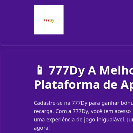
📱 777Dy A Melh
Plataforma de A
Cadastre-se na 777Dy para ganhar bônu
recarga. Com a 777Dy, você tem acesso 
uma experiência de jogo inigualável. J
agora!