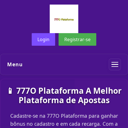
Login
Registrar-se
Menu
📱 777O Plataforma A Melhor
Plataforma de Apostas
Cadastre-se na 777O Plataforma para ganhar
bônus no cadastro e em cada recarga. Com a