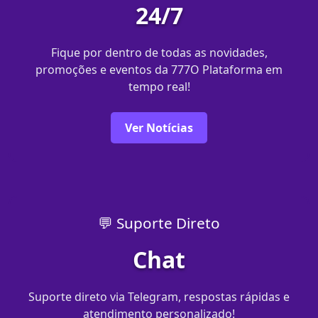
24/7
Fique por dentro de todas as novidades,
promoções e eventos da 777O Plataforma em
tempo real!
Ver Notícias
💬 Suporte Direto
Chat
Suporte direto via Telegram, respostas rápidas e
atendimento personalizado!