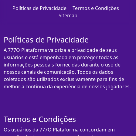
Políticas de Privacidade
Termos e Condições
Sitemap
Políticas de Privacidade
A 777O Plataforma valoriza a privacidade de seus
usuários e está empenhada em proteger todas as
informações pessoais fornecidas durante o uso de
nossos canais de comunicação. Todos os dados
coletados são utilizados exclusivamente para fins de
melhoria contínua da experiência de nossos jogadores.
Termos e Condições
Os usuários da 777O Plataforma concordam em