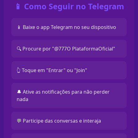
📱 Como Seguir no Telegram
📱 Baixe o app Telegram no seu dispositivo
🔍 Procure por "@777O PlataformaOficial"
👆 Toque em "Entrar" ou "Join"
🔔 Ative as notificações para não perder
nada
💬 Participe das conversas e interaja