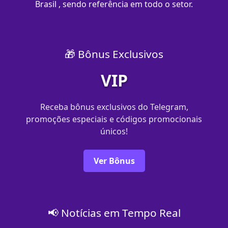
Brasil , sendo referência em todo o setor.
🎁 Bônus Exclusivos
VIP
Receba bônus exclusivos do Telegram,
promoções especiais e códigos promocionais
únicos!
Ver Bônus
📢 Notícias em Tempo Real