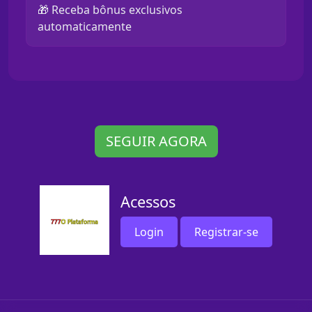
🎁 Receba bônus exclusivos
automaticamente
SEGUIR AGORA
Acessos
Login
Registrar-se