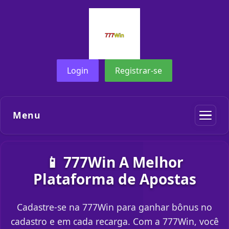
Login
Registrar-se
Menu
📱 777Win A Melhor
Plataforma de Apostas
Cadastre-se na 777Win para ganhar bônus no
cadastro e em cada recarga. Com a 777Win, você