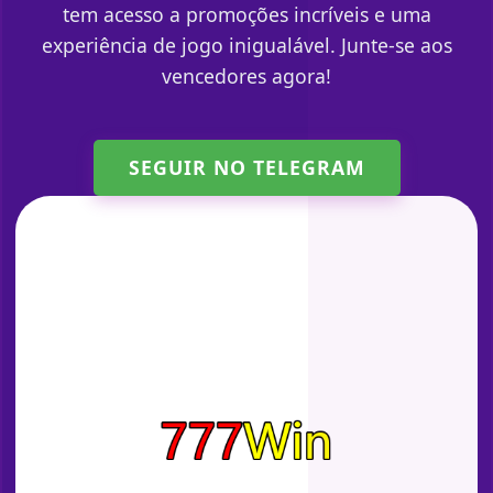
tem acesso a promoções incríveis e uma
experiência de jogo inigualável. Junte-se aos
vencedores agora!
SEGUIR NO TELEGRAM