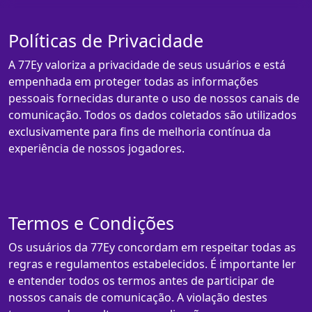
Políticas de Privacidade
A 77Ey valoriza a privacidade de seus usuários e está
empenhada em proteger todas as informações
pessoais fornecidas durante o uso de nossos canais de
comunicação. Todos os dados coletados são utilizados
exclusivamente para fins de melhoria contínua da
experiência de nossos jogadores.
Termos e Condições
Os usuários da 77Ey concordam em respeitar todas as
regras e regulamentos estabelecidos. É importante ler
e entender todos os termos antes de participar de
nossos canais de comunicação. A violação destes