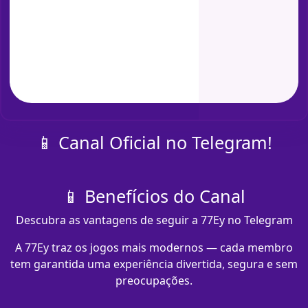
📱 Canal Oficial no Telegram!
📱 Benefícios do Canal
Descubra as vantagens de seguir a 77Ey no Telegram
A 77Ey traz os jogos mais modernos — cada membro
tem garantida uma experiência divertida, segura e sem
preocupações.