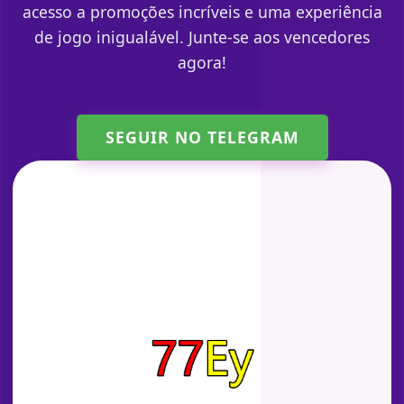
acesso a promoções incríveis e uma experiência
de jogo inigualável. Junte-se aos vencedores
agora!
SEGUIR NO TELEGRAM