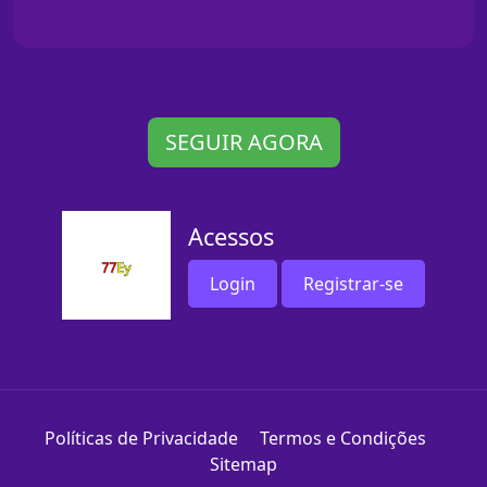
SEGUIR AGORA
Acessos
Login
Registrar-se
Políticas de Privacidade
Termos e Condições
Sitemap