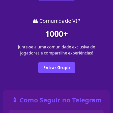
👥 Comunidade VIP
1000+
Junte-se a uma comunidade exclusiva de
jogadores e compartilhe experiências!
Entrar Grupo
📱 Como Seguir no Telegram