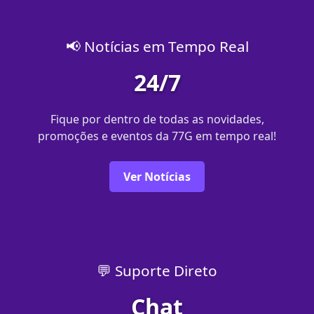
📢 Notícias em Tempo Real
24/7
Fique por dentro de todas as novidades,
promoções e eventos da 77G em tempo real!
Ver Notícias
💬 Suporte Direto
Chat