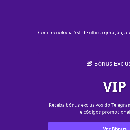
Com tecnologia SSL de última geração, a 7
🎁 Bônus Exclu
VIP
Receba bônus exclusivos do Telegra
e códigos promocionai
Ver Bônus