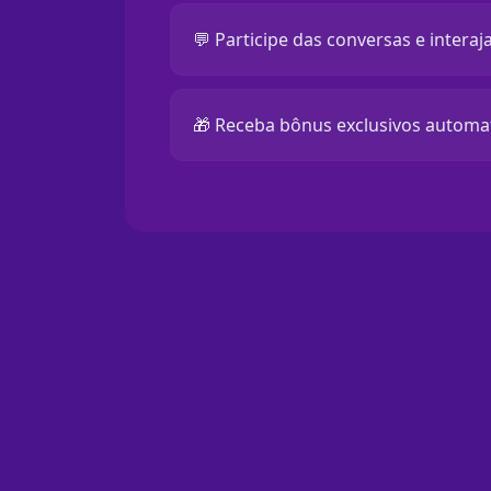
💬 Participe das conversas e interaj
🎁 Receba bônus exclusivos autom