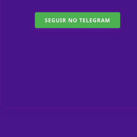
SEGUIR NO TELEGRAM