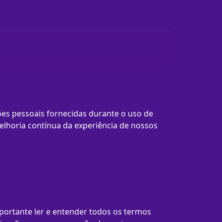
ões pessoais fornecidas durante o uso de
elhoria contínua da experiência de nossos
portante ler e entender todos os termos