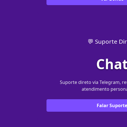
💬 Suporte Di
Cha
Suporte direto via Telegram, r
atendimento persona
Falar Suport