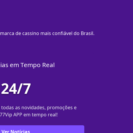
marca de cassino mais confiável do Brasil.
cias em Tempo Real
24/7
e todas as novidades, promoções e
 77Vip APP em tempo real!
Ver Notícias