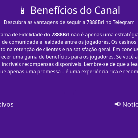
📱 Benefícios do Canal
Descubra as vantagens de seguir a 7888Brl no Telegram
grama de Fidelidade do
7888Brl
não é apenas uma estratégia 
o de comunidade e lealdade entre os jogadores. Os casin
 na retenção de clientes e na satisfação geral. Em conclu
recer uma gama de benefícios para os jogadores. Se você a
 incríveis recompensas disponíveis. Lembre-se de que a le
que apenas uma promessa – é uma experiência rica e reco
sivos
📢 Notí