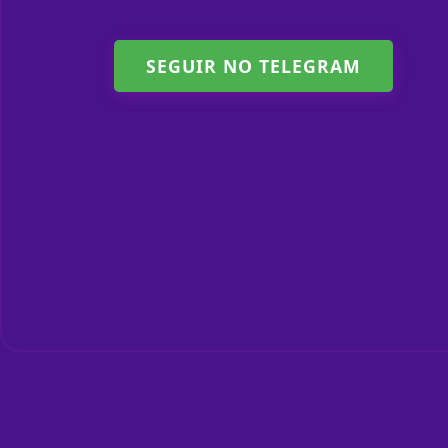
SEGUIR NO TELEGRAM