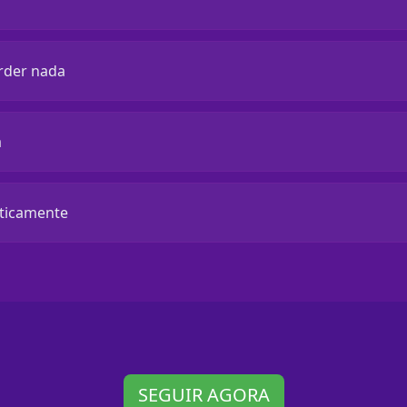
erder nada
a
aticamente
SEGUIR AGORA