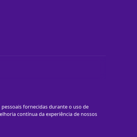
 pessoais fornecidas durante o uso de
elhoria contínua da experiência de nossos