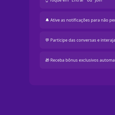
👆 Toque em "Entrar" ou "Join"
🔔 Ative as notificações para não p
💬 Participe das conversas e interaj
🎁 Receba bônus exclusivos autom