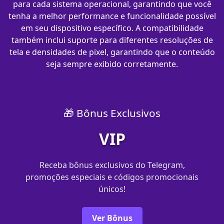
para cada sistema operacional, garantindo que você
tenha a melhor performance e funcionalidade possível
em seu dispositivo específico. A compatibilidade
também inclui suporte para diferentes resoluções de
tela e densidades de pixel, garantindo que o conteúdo
seja sempre exibido corretamente.
🎁 Bônus Exclusivos
VIP
Receba bônus exclusivos do Telegram,
promoções especiais e códigos promocionais
únicos!
Ver Bônus