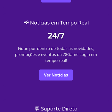
📢 Notícias em Tempo Real
24/7
Fique por dentro de todas as novidades,
promoções e eventos da 78Game Login em
tempo real!
Ver Notícias
💬 Suporte Direto