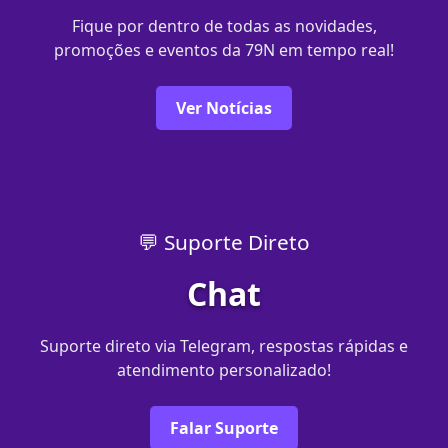
Fique por dentro de todas as novidades,
promoções e eventos da 79N em tempo real!
Ver Notícias
💬 Suporte Direto
Chat
Suporte direto via Telegram, respostas rápidas e
atendimento personalizado!
Falar Suporte