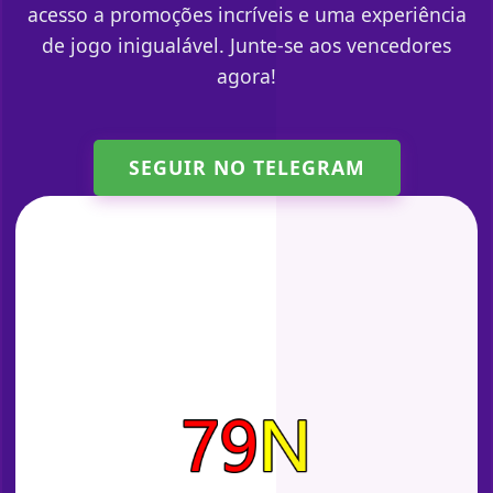
acesso a promoções incríveis e uma experiência
de jogo inigualável. Junte-se aos vencedores
agora!
SEGUIR NO TELEGRAM