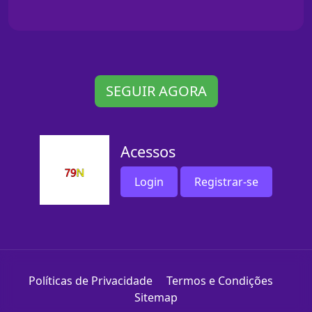
SEGUIR AGORA
Acessos
Login
Registrar-se
Políticas de Privacidade
Termos e Condições
Sitemap