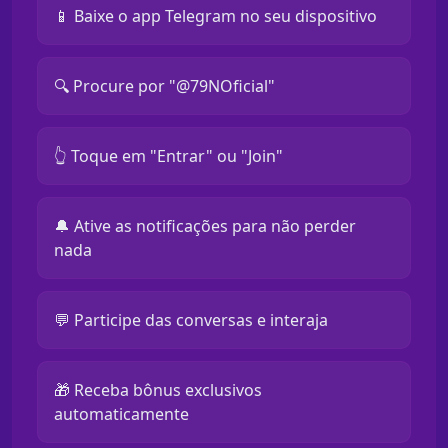
📱 Baixe o app Telegram no seu dispositivo
🔍 Procure por "@79NOficial"
👆 Toque em "Entrar" ou "Join"
🔔 Ative as notificações para não perder
nada
💬 Participe das conversas e interaja
🎁 Receba bônus exclusivos
automaticamente