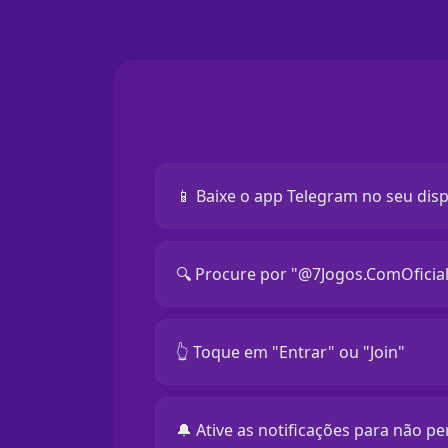
📱 Baixe o app Telegram no seu disp
🔍 Procure por "@7Jogos.ComOficial
👆 Toque em "Entrar" ou "Join"
🔔 Ative as notificações para não p