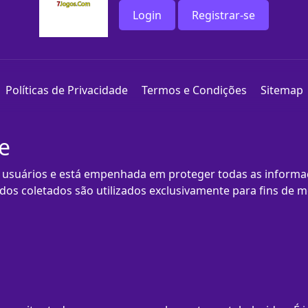
Login
Registrar-se
Políticas de Privacidade
Termos e Condições
Sitemap
de
s usuários e está empenhada em proteger todas as informa
os coletados são utilizados exclusivamente para fins de m