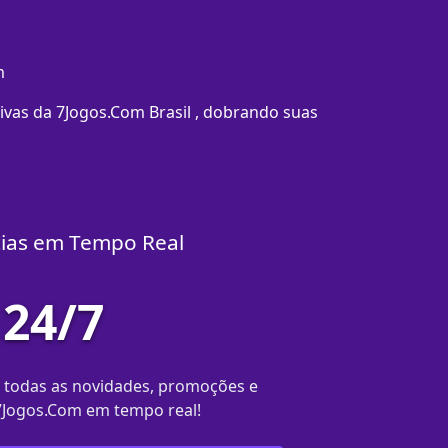
m
as da 7Jogos.Com Brasil , dobrando suas
cias em Tempo Real
24/7
e todas as novidades, promoções e
7Jogos.Com em tempo real!