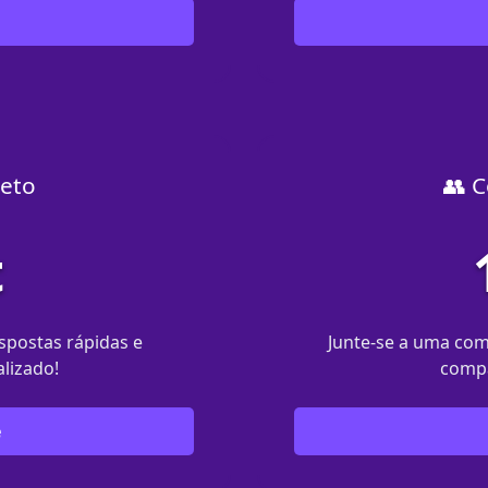
reto
👥 
t
espostas rápidas e
Junte-se a uma com
lizado!
compa
e