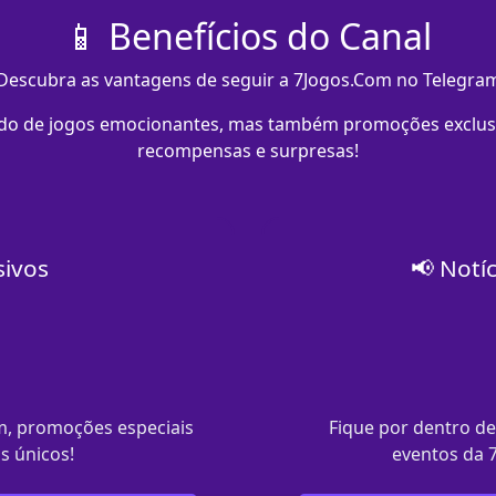
📱 Benefícios do Canal
Descubra as vantagens de seguir a 7Jogos.Com no Telegra
do de jogos emocionantes, mas também promoções exclusiv
recompensas e surpresas!
sivos
📢 Notí
m, promoções especiais
Fique por dentro d
s únicos!
eventos da 