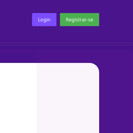
Login
Registrar-se