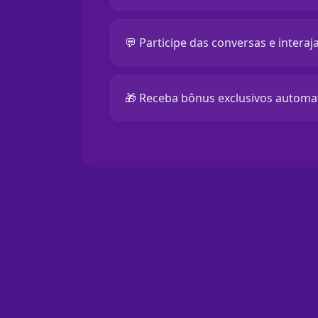
💬 Participe das conversas e interaj
🎁 Receba bônus exclusivos autom