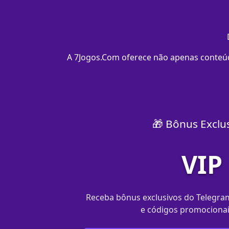
A 7Jogos.Com oferece não apenas conteú
🎁 Bônus Exclu
VIP
Receba bônus exclusivos do Telegra
e códigos promocionai