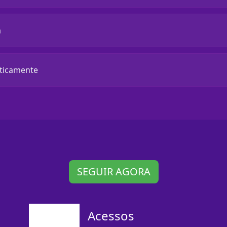
a
aticamente
SEGUIR AGORA
Acessos