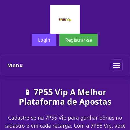
Login
Registrar-se
Menu
📱 7P55 Vip A Melhor
Plataforma de Apostas
Cadastre-se na 7P55 Vip para ganhar bônus no
cadastro e em cada recarga. Com a 7P55 Vip, você