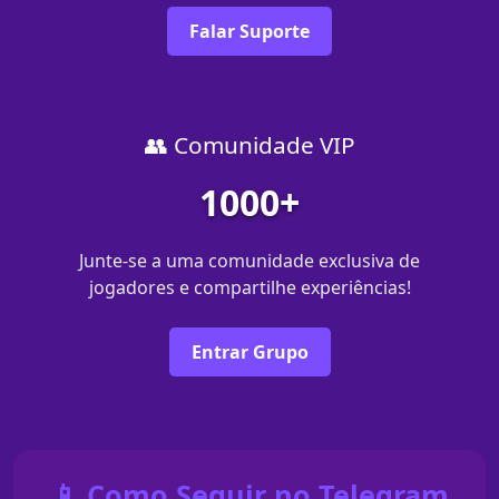
Falar Suporte
👥 Comunidade VIP
1000+
Junte-se a uma comunidade exclusiva de
jogadores e compartilhe experiências!
Entrar Grupo
📱 Como Seguir no Telegram