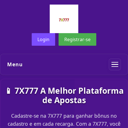
Login
Registrar-se
Menu
📱 7X777 A Melhor Plataforma
de Apostas
Cadastre-se na 7X777 para ganhar bônus no
cadastro e em cada recarga. Com a 7X777, você