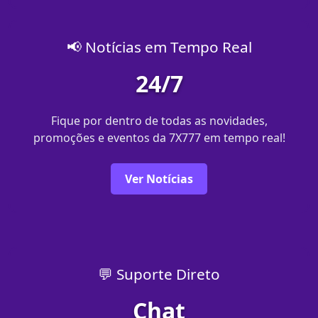
📢 Notícias em Tempo Real
24/7
Fique por dentro de todas as novidades,
promoções e eventos da 7X777 em tempo real!
Ver Notícias
💬 Suporte Direto
Chat