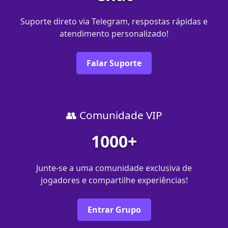
Suporte direto via Telegram, respostas rápidas e
atendimento personalizado!
Falar Suporte
👥 Comunidade VIP
1000+
Junte-se a uma comunidade exclusiva de
jogadores e compartilhe experiências!
Entrar Grupo